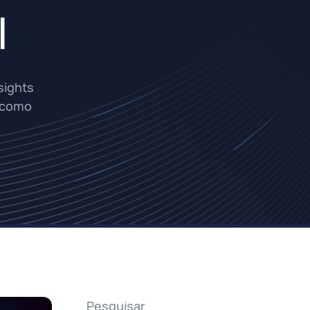
l
sights
e como
Pesquisar