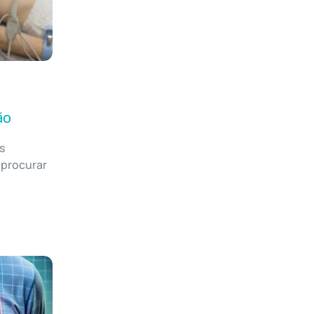
ão
s
 procurar