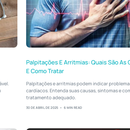
Palpitações E Arritmias: Quais São As
E Como Tratar
ável.
Palpitações e arritmias podem indicar problema
u
cardíacos. Entenda suas causas, sintomas e co
tratamento adequado.
30 DE ABRIL DE 2025
6 MIN READ