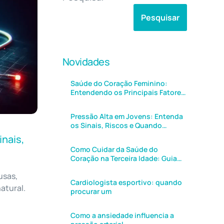
Pesquisar
Novidades
Saúde do Coração Feminino:
Entendendo os Principais Fatores
de Risco Cardiovascular em
Mulheres
Pressão Alta em Jovens: Entenda
os Sinais, Riscos e Quando
Procurar Ajuda
inais,
Como Cuidar da Saúde do
Coração na Terceira Idade: Guia
Completo para Viver Mais e Melhor
usas,
Cardiologista esportivo: quando
atural.
procurar um
Como a ansiedade influencia a