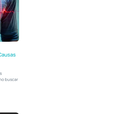
 Causas
s
mo buscar