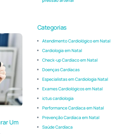
pressão arterial
Categorias
Atendimento Cardiológico em Natal
Cardiologia em Natal
Check-up Cardíaco em Natal
Doenças Cardíacas
Especialistas em Cardiologia Natal
Exames Cardiológicos em Natal
ictus cardiologia
Performance Cardíaca em Natal
Prevenção Cardíaca em Natal
urar Um
Saúde Cardíaca