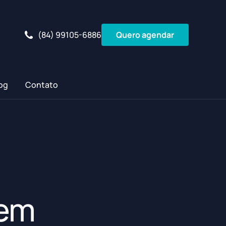
(84) 99105-6886
Quero agendar
og
Contato
 em