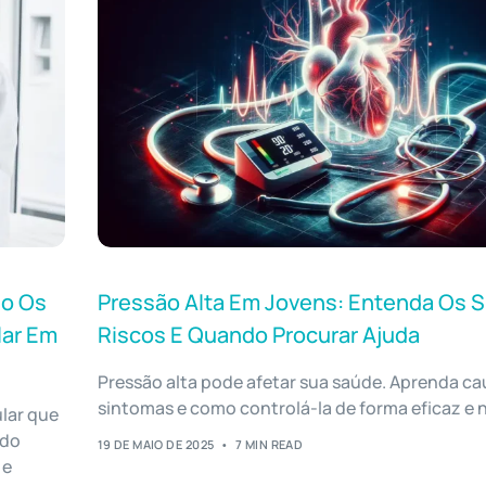
do Os
Pressão Alta Em Jovens: Entenda Os S
lar Em
Riscos E Quando Procurar Ajuda
Pressão alta pode afetar sua saúde. Aprenda ca
sintomas e como controlá-la de forma eficaz e n
ular que
 do
19 DE MAIO DE 2025
7 MIN READ
 e