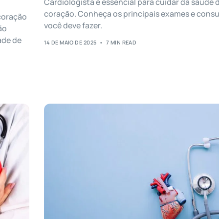
Cardiologista é essencial para cuidar da saúde 
coração. Conheça os principais exames e consu
 coração
você deve fazer.
ão
ade de
14 DE MAIO DE 2025
7 MIN READ