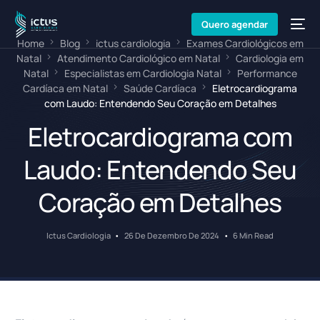
Quero agendar
Home
Blog
ictus cardiologia
Exames Cardiológicos em
Natal
Atendimento Cardiológico em Natal
Cardiologia em
Natal
Especialistas em Cardiologia Natal
Performance
Cardíaca em Natal
Saúde Cardíaca
Eletrocardiograma
com Laudo: Entendendo Seu Coração em Detalhes
Eletrocardiograma com
Laudo: Entendendo Seu
Coração em Detalhes
Ictus Cardiologia
26 De Dezembro De 2024
6 Min Read