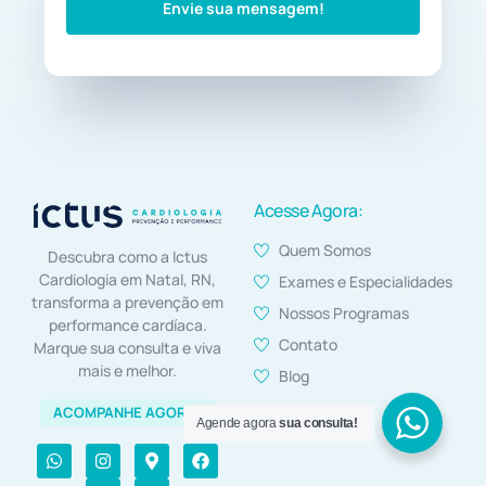
Envie sua mensagem!
Acesse Agora:
Quem Somos
Descubra como a Ictus
Cardiologia em Natal, RN,
Exames e Especialidades
transforma a prevenção em
Nossos Programas
performance cardíaca.
Contato
Marque sua consulta e viva
(84) 99105-6886
mais e melhor.
Blog
ACOMPANHE AGORA!
Quero agendar
Agende agora
sua consulta!