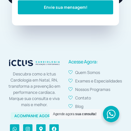
Envie sua mensagem!
Acesse Agora:
Quem Somos
Descubra como a Ictus
Cardiologia em Natal, RN,
Exames e Especialidades
transforma a prevenção em
Nossos Programas
performance cardíaca.
(84) 99105-6886
Contato
Marque sua consulta e viva
mais e melhor.
Blog
Quero agendar
Agende agora
sua consulta!
ACOMPANHE AGORA!