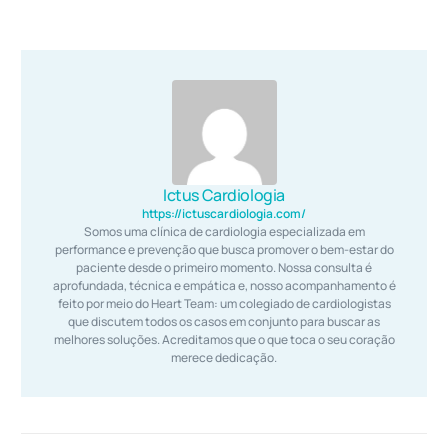
Ictus Cardiologia
https://ictuscardiologia.com/
Somos uma clínica de cardiologia especializada em
performance e prevenção que busca promover o bem-estar do
paciente desde o primeiro momento. Nossa consulta é
aprofundada, técnica e empática e, nosso acompanhamento é
feito por meio do Heart Team: um colegiado de cardiologistas
que discutem todos os casos em conjunto para buscar as
melhores soluções. Acreditamos que o que toca o seu coração
merece dedicação.